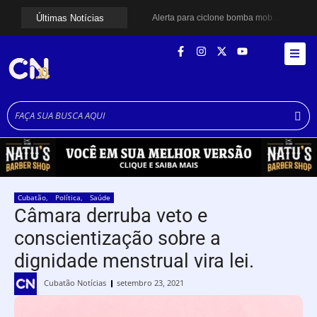
Últimas Notícias
Alerta para ciclone bomba mobiliza moradores de Cubatão após estragos causados por vendaval
Cubatão terá câmeras com transmissão ao vivo de pontos turísticos pela internet
Alunos do Senai conhecem Projeto Barco Escola em Cubatão
Shows em homenagem a Elis Regina chegam a Santos e Cubatão; confira datas
Curso de Agentes Ambientais abre inscrições para formar multiplicadores de boas práticas em Cubatão
Cubatão promove ações do Agosto Lilás para reforçar combate à violência contra a mulher
Santos avança com proposta para municipalizar manutenção das calçadas
Guarujá cria força-tarefa para enfrentar crise no abastecimento de água
Cubatão orienta população sobre esquema vacinal contra sarampo e poliomielite
Pai e filho ficam feridos após se esfaquearem durante briga em Cubatão
Cubatão
,
Política
,
Saúde
Câmara derruba veto e
conscientização sobre a
dignidade menstrual vira lei.
Cubatão Notícias
setembro 23, 2021