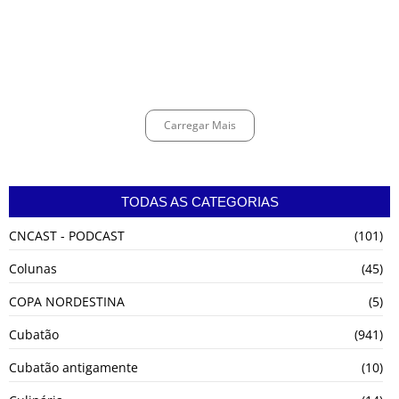
Shows em homenagem a Elis Regina chegam a Santos e Cubatão;
confira datas
agosto 6, 2026
Carregar Mais
TODAS AS CATEGORIAS
CNCAST - PODCAST
(101)
Colunas
(45)
COPA NORDESTINA
(5)
Cubatão
(941)
Cubatão antigamente
(10)