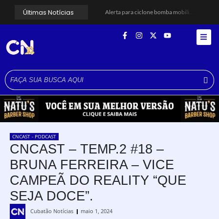
Últimas Notícias
Alerta para ciclone bomba mobiliza moradores de Cubatão após estragos causados por vendaval
Cubatão terá câmeras com transmissão ao vivo de pontos turísticos pela internet
Alunos do Senai conhecem Projeto Barco Escola em Cubatão
Shows em homenagem a Elis Regina chegam a Santos e Cubatão; confira datas
Curso de Agentes Ambientais abre inscrições para formar multiplicadores de boas práticas em Cubatão
Cubatão promove ações do Agosto Lilás para reforçar combate à violência contra a mulher
Santos avança com proposta para municipalizar manutenção das calçadas
Guarujá cria força-tarefa para enfrentar crise no abastecimento de água
Cubatão orienta população sobre esquema vacinal contra sarampo e poliomielite
Pai e filho ficam feridos após se esfaquearem durante briga em Cubatão
CNCAST - PODCAST
CNCAST – TEMP.2 #18 –
BRUNA FERREIRA – VICE
CAMPEÃ DO REALITY “QUE
SEJA DOCE”.
Cubatão Notícias
maio 1, 2024