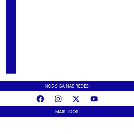
CNCAST – TEMP.2 #58 – RENATO
ARAÚJO
CNCAST – TEMP.2 #57 – DR.
ANDERSON VETERINÁRIO.
CNCAST – TEMP.2 #56 – DINHO – EX
VEREADOR
NOS SIGA NAS REDES:
MAIS LIDOS