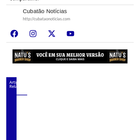
Cubatão Notícias
http://cubataonoticias.com
Artigos
Relacionados
CNCAST – TEMP.2 #59 – RENATO
SILVESTRE – DILSON MATO GROSSO –
MAYARA GRACIANO.