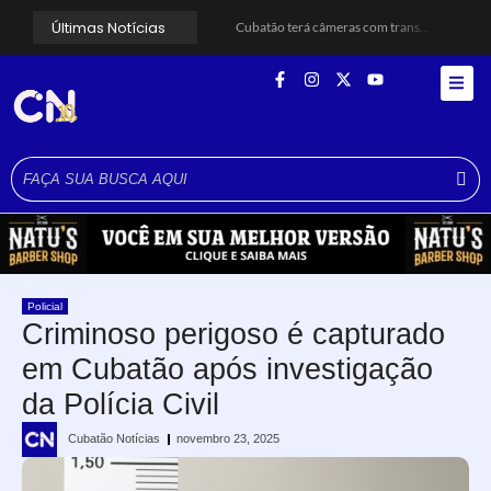
Últimas Notícias
Cubatão terá câmeras com transmissão ao vivo de pontos turísticos pela internet
Alunos do Senai conhecem Projeto Barco Escola em Cubatão
Shows em homenagem a Elis Regina chegam a Santos e Cubatão; confira datas
Curso de Agentes Ambientais abre inscrições para formar multiplicadores de boas práticas em Cubatão
Cubatão promove ações do Agosto Lilás para reforçar combate à violência contra a mulher
Santos avança com proposta para municipalizar manutenção das calçadas
Guarujá cria força-tarefa para enfrentar crise no abastecimento de água
Cubatão orienta população sobre esquema vacinal contra sarampo e poliomielite
Pai e filho ficam feridos após se esfaquearem durante briga em Cubatão
Projeto Caminhos Seguros amplia atendimento à população vulnerável em Cubatão
Policial
Criminoso perigoso é capturado
em Cubatão após investigação
da Polícia Civil
Cubatão Notícias
novembro 23, 2025