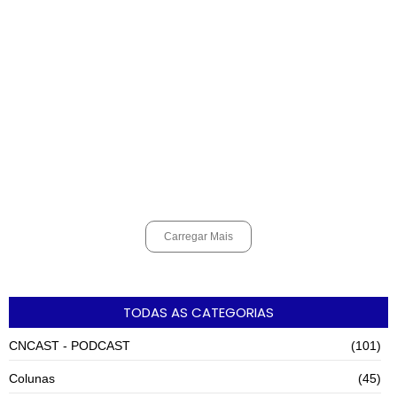
Shows em homenagem a Elis Regina chegam a Santos e Cubatão;
confira datas
agosto 6, 2026
Curso de Agentes Ambientais abre inscrições para formar
multiplicadores de boas práticas em Cubatão
agosto 6, 2026
Carregar Mais
TODAS AS CATEGORIAS
CNCAST - PODCAST
(101)
Colunas
(45)