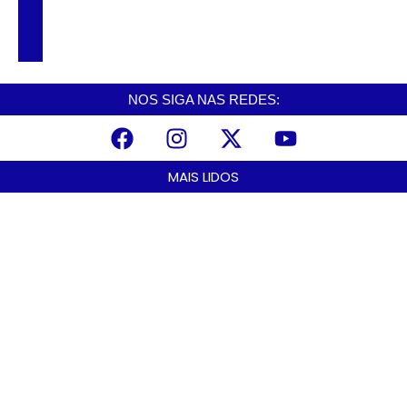
Drone flagra suspeito usando caminhão
abandonado como depósito de drogas em
Cubatão
NOS SIGA NAS REDES:
MAIS LIDOS
Cubatão terá câmeras com transmissão ao vivo de pontos turísticos
pela internet
agosto 6, 2026
Alunos do Senai conhecem Projeto Barco Escola em Cubatão
agosto 6, 2026