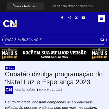
Últimas Notícias
Alerta para ciclone bomba mobiliza moradores de Cubatão após estragos causados por vendaval
Cubatão terá câmeras com transmissão ao vivo de pontos turísticos pela internet
Alunos do Senai conhecem Projeto Barco Escola em Cubatão
Shows em homenagem a Elis Regina chegam a Santos e Cubatão; confira datas
Curso de Agentes Ambientais abre inscrições para formar multiplicadores de boas práticas em Cubatão
Cubatão promove ações do Agosto Lilás para reforçar combate à violência contra a mulher
Santos avança com proposta para municipalizar manutenção das calçadas
Guarujá cria força-tarefa para enfrentar crise no abastecimento de água
Cubatão orienta população sobre esquema vacinal contra sarampo e poliomielite
Pai e filho ficam feridos após se esfaquearem durante briga em Cubatão
Cultura
Cubatão divulga programação do
‘Natal Luz e Esperança 2023’
Cubatão Notícias
novembro 21, 2023
Dentro da grade, constam campanhas de solidariedade
voltadas às pessoas e até aos pets que mais necessitam,