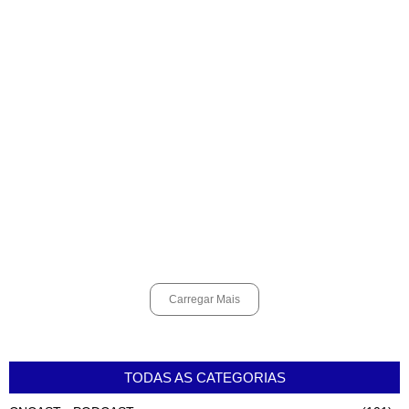
Cubatão terá câmeras com transmissão ao vivo de pontos turísticos
pela internet
agosto 6, 2026
Alunos do Senai conhecem Projeto Barco Escola em Cubatão
agosto 6, 2026
Shows em homenagem a Elis Regina chegam a Santos e Cubatão;
confira datas
agosto 6, 2026
Carregar Mais
TODAS AS CATEGORIAS