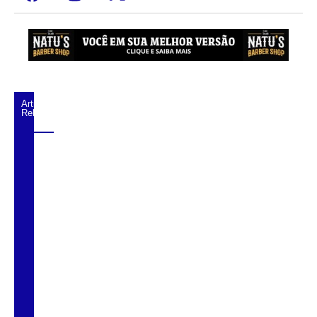
Artigos
Relacionados
Santos recebe 14ª edição do Festival de
Jazz com shows gratuitos e tributos à
música brasileira
Cubatão recebe concerto gratuito em
homenagem a Djavan no Teatro Zanzalá
Capela São Pedro celebra 70 anos de fé,