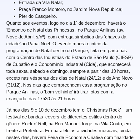
Entrada da Vila Natal;
Praça Franco Montoro, no Jardim Nova República;
Píer do Casqueiro.
Quanto aos eventos, logo no dia 1º de dezembro, haverá o
‘Encontro de Natal das Princesas’, no Parque Anilinas (av.
Nove de Abril, s/nº), com entrega simbólica das ‘chaves da
cidade’ ao Papai Noel. O evento marca o início da
programação de Natal dentro do Parque, feita em parcerias
com o Centro das Indústrias do Estado de São Paulo (CIESP)
de Cubatão e o Condomínio Industrial (Cide), que acontecerá
toda sexta, sábado e domingo, sempre a partir das 19 horas,
exceto nas vésperas dos dias de Natal (24/12) e de Ano Novo
(31/12). Nos dias que compreendem essa programação no
Parque Anilinas, o ‘bom velhinho’ irá tirar fotos com a
criançada, das 17h30 às 21 horas.
Já nos dias 9 e 10 de dezembro tem o ‘Christmas Rock’ – um
festival de bandas ‘covers’ de diferentes estilos dentro do
gênero Rock n’ Roll, na Rua Manoel Jorge, na Vila Couto, em
frente à Prefeitura. Em paralelo às atividades musicais, ainda
nestes dias, haverá Feira de Economia Criativa com finalidade