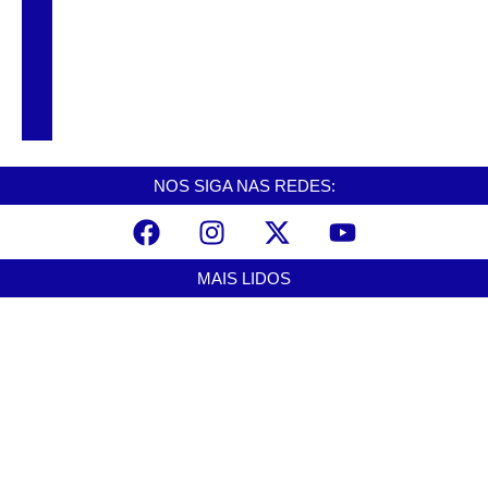
história e comunidade em Cubatão
Exposição gratuita em Cubatão celebra
vida e obra de Afonso Schmidt
NOS SIGA NAS REDES:
MAIS LIDOS
Alerta para ciclone bomba mobiliza moradores de Cubatão após
estragos causados por vendaval
agosto 7, 2026