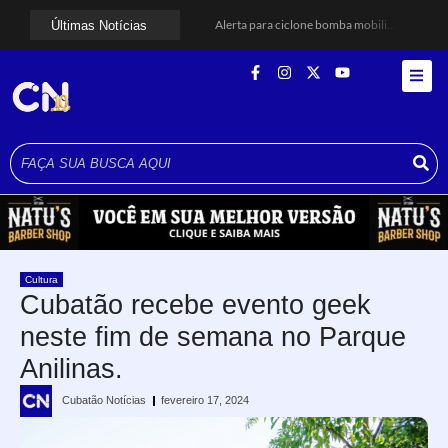
Alerta para ciclone bomba mobiliza moradores de Cubatão após estragos causados por vendaval
Últimas Notícias
Cubatão terá câmeras com transmissão ao vivo de pontos turísticos pela internet
Alunos do Senai conhecem Projeto Barco Escola em Cubatão
Shows em homenagem a Elis Regina chegam a Santos e Cubatão; confira datas
Curso de Agentes Ambientais abre inscrições para formar multiplicadores de boas práticas em Cubatão
Cubatão promove ações do Agosto Lilás para reforçar combate à violência contra a mulher
Santos avança com proposta para municipalizar manutenção das calçadas
Guarujá cria força-tarefa para enfrentar crise no abastecimento de água
Cubatão orienta população sobre esquema vacinal contra sarampo e poliomielite
Pai e filho ficam feridos após se esfaquearem durante briga em Cubatão
Cultura
Cubatão recebe evento geek
neste fim de semana no Parque
Anilinas.
Cubatão Notícias
fevereiro 17, 2024