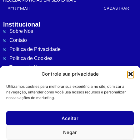
CADASTRAR
Institucional
Sobre Nós
Contato
Política de Privacidade
Política de Cookies
Termos de Uso
Controle sua privacidade
CNCAST - PODCAST
Utilizamos cookies para melhorar sua experiência no site, otimizar a
Cubatão
navegação, entender como você usa nossos recursos e personalizar
nossas ações de marketing.
Região
Política
Policial
Aceitar
Colunas
Negar