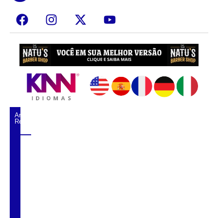
Artigos
Relacionados
Santos recebe 14ª edição do Festival de
Jazz com shows gratuitos e tributos à música
brasileira