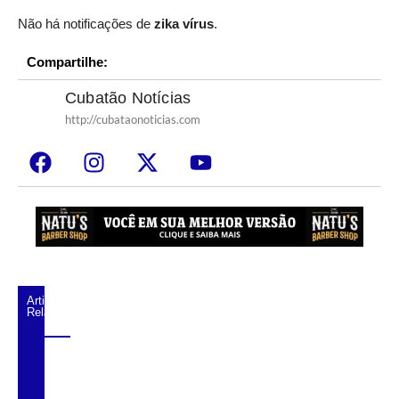
Não há notificações de
zika vírus
.
Compartilhe:
Cubatão Notícias
http://cubataonoticias.com
Artigos
Relacionados
Agosto Lilás começa em Cubatão com
ação de conscientização contra a violência