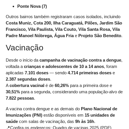
Ponte Nova (7)
Outros bairros também registraram casos isolados, incluindo
Costa Muniz, Cota 200, Ilha Caraguatá, Pilões, Jardim São
Francisco, Vila Paulista, Vila Couto, Vila Santa Rosa, Vila
Padre Manoel Nóbrega, Água Fria
e
Projeto São Benedito
.
Vacinação
Desde o início da
campanha de vacinação contra a dengue
,
voltada a
crianças e adolescentes de 10 a 14 anos
, foram
aplicadas
7.101 doses
— sendo
4.714 primeiras doses
e
2.387 segundas doses
.
A
cobertura vacinal
é de
60,26%
para a primeira dose e
30,51%
para a segunda, considerando uma população-alvo de
7.822 pessoas
.
A vacina contra dengue e as demais do
Plano Nacional de
Imunizações (PNI)
estão disponíveis em
15 unidades de
saúde
com salas de vacinação, das
9h às 16h
.
📍Confira os endereços:
Quadro de vacinas 2025 (PDF)