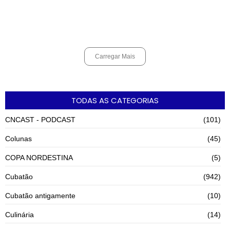
Cubatão terá câmeras com transmissão ao vivo de pontos turísticos
pela internet
agosto 6, 2026
Carregar Mais
TODAS AS CATEGORIAS
CNCAST - PODCAST
(101)
Colunas
(45)
COPA NORDESTINA
(5)
Cubatão
(942)
Cubatão antigamente
(10)
Culinária
(14)