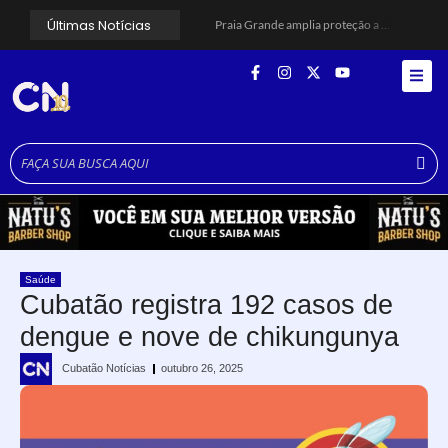
Últimas Notícias
Praia Grande amplia proteção a mulheres vítimas de violência e registra dezenas de prisões
Cubatão prepara projeto de revitalização urbana para estimular investimentos
Alerta para ciclone bomba mobiliza moradores de Cubatão após estragos causados por vendaval
Cubatão terá câmeras com transmissão ao vivo de pontos turísticos pela internet
Alunos do Senai conhecem Projeto Barco Escola em Cubatão
Shows em homenagem a Elis Regina chegam a Santos e Cubatão; confira datas
Curso de Agentes Ambientais abre inscrições para formar multiplicadores de boas práticas em Cubatão
Cubatão promove ações do Agosto Lilás para reforçar combate à violência contra a mulher
Santos avança com proposta para municipalizar manutenção das calçadas
Guarujá cria força-tarefa para enfrentar crise no abastecimento de água
Saúde
Cubatão registra 192 casos de
dengue e nove de chikungunya
Cubatão Notícias
outubro 26, 2025