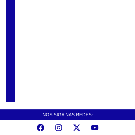
doméstica
Cubatão inicia campanha de
multivacinação para crianças e
adolescentes
Feira da Saúde realiza 170 atendimentos
na Ilha Caraguatá
Carreta da Odontologia leva atendimentos
gratuitos à Vila dos Pescadores
NOS SIGA NAS REDES: