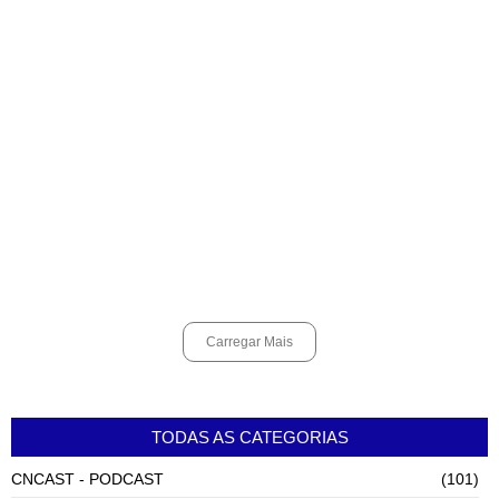
pela internet
agosto 6, 2026
Alunos do Senai conhecem Projeto Barco Escola em Cubatão
agosto 6, 2026
Shows em homenagem a Elis Regina chegam a Santos e Cubatão;
confira datas
agosto 6, 2026
Carregar Mais
TODAS AS CATEGORIAS
CNCAST - PODCAST
(101)