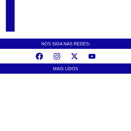
Carreta da Odontologia leva atendimentos
gratuitos à Vila dos Pescadores
NOS SIGA NAS REDES:
MAIS LIDOS
Alerta para ciclone bomba mobiliza moradores de Cubatão após
estragos causados por vendaval
agosto 7, 2026
Cubatão terá câmeras com transmissão ao vivo de pontos turísticos