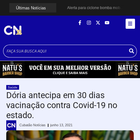
Últimas Notícias
Alerta para ciclone bomba mobiliza moradores de Cubatão após estragos causados por vendaval
Cubatão terá câmeras com transmissão ao vivo de pontos turísticos pela internet
Alunos do Senai conhecem Projeto Barco Escola em Cubatão
Shows em homenagem a Elis Regina chegam a Santos e Cubatão; confira datas
Curso de Agentes Ambientais abre inscrições para formar multiplicadores de boas práticas em Cubatão
Cubatão promove ações do Agosto Lilás para reforçar combate à violência contra a mulher
Santos avança com proposta para municipalizar manutenção das calçadas
Guarujá cria força-tarefa para enfrentar crise no abastecimento de água
Cubatão orienta população sobre esquema vacinal contra sarampo e poliomielite
Pai e filho ficam feridos após se esfaquearem durante briga em Cubatão
Saúde
Dória antecipa em 30 dias
vacinação contra Covid-19 no
estado.
Cubatão Notícias
junho 13, 2021