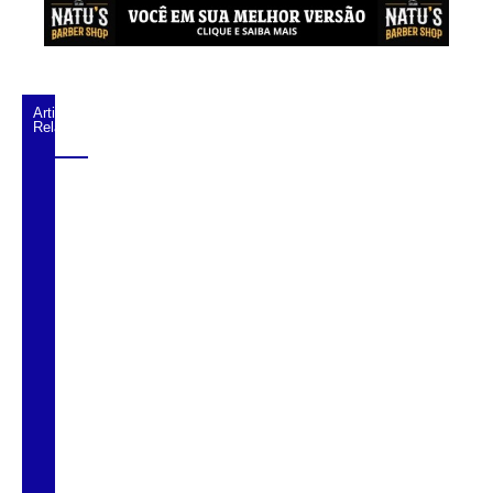
Artigos
Relacionados
Agosto Lilás começa em Cubatão com
ação de conscientização contra a violência
doméstica
Cubatão inicia campanha de
multivacinação para crianças e
adolescentes
Feira da Saúde realiza 170 atendimentos
na Ilha Caraguatá