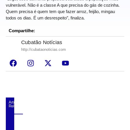
vulnerável. Não é a classe A que precisa do gás de cozinha.
Quem precisa é quem tem que fazer arroz, feijão, mingau
todos os dias. É um desrespeito”, finaliza.
Compartilhe:
Cubatão Notícias
http://cubataonoticias.com
Artigos
Relacionados
Mais caro do Brasil: Pedágio da Imigrantes
ficará ainda mais caro a partir de julho e