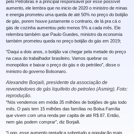
pelo Petrobras é a principal responsável por esse possível
aumento, ele lembra que no inicio de 2020 o ministro de minas
e energia prometeu uma queda de até 50% no preço do botijão
de gás, porem houve justamente o contrario, de lá pra cá o
gás de cozinha aumentou pelo menos 5% a cada mês. Ele
relembra também que Paulo Guedes, ministro da economia
também prometeu queda no preço botijão do gás em 2019;
“Daqui a dois anos, o botijão vai chegar pela metade do preço
na casa do trabalhador brasileiro. Vamos quebrar os
monopólios e baixar o preço do gás e do petróleo”, disse o
ministro do governo Bolsonaro.
Alexandre Borjaili, presidente da associação de
revendedores de gás liquifeito do petroleo (Asmirg). Foto:
reprodução.
“Nós vendemos em média 35 milhões de botijões de gás todo
mês. O país tem 15 milhões das famílias no Bolsa Família
que vivem com uma renda per capita de até R$ 87. Então,
nem gás podem comprar”, diz Borjaili.
“Logo, esse aumento prejudica sobretudo a população mais