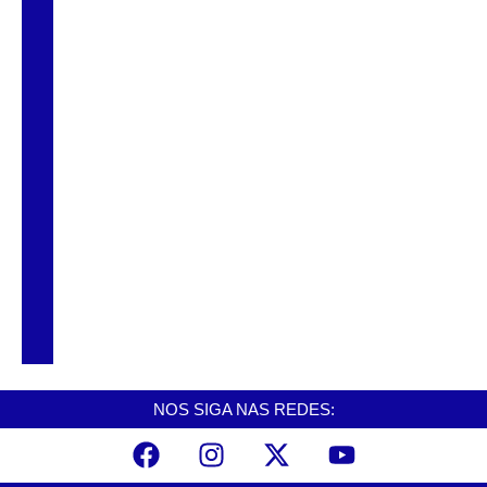
deve chegar a R$…
Prefeitura de Cubatão prorroga Refis 2026
até 17 de julho
Vereadora sofre acidente e carro tomba em
avenida de Praia Grande
MP acusa vereador de São Vicente de
desviar salários de assessores
NOS SIGA NAS REDES: