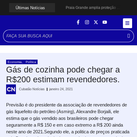
Últimas Notícias
Praia Grande amplia proteção a mulheres vítimas de violência e registra dezenas de prisões
Cubatão prepara projeto de revitalização urbana para estimular investimentos
Alerta para ciclone bomba mobiliza moradores de Cubatão após estragos causados por vendaval
Cubatão terá câmeras com transmissão ao vivo de pontos turísticos pela internet
Alunos do Senai conhecem Projeto Barco Escola em Cubatão
Shows em homenagem a Elis Regina chegam a Santos e Cubatão; confira datas
Curso de Agentes Ambientais abre inscrições para formar multiplicadores de boas práticas em Cubatão
Cubatão promove ações do Agosto Lilás para reforçar combate à violência contra a mulher
Santos avança com proposta para municipalizar manutenção das calçadas
Economia
,
Política
Guarujá cria força-tarefa para enfrentar crise no abastecimento de água
Gás de cozinha pode chegar a
R$200 estimam revendedores.
Cubatão Notícias
janeiro 24, 2021
Previsão é do presidente da associação de revendedores de
gás liquefeito do petróleo (Asmirg), Alexandre Borjaili, ele
estima que o gás vendido aos brasileiros pode chegar
seguramente a R$ 150 e em caso extremo a R$ 200 ainda
neste ano de 2021.Segundo ele, a politica de preços praticada