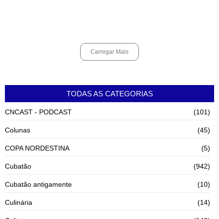
Cubatão terá câmeras com transmissão ao vivo de pontos turísticos
pela internet
agosto 6, 2026
Carregar Mais
TODAS AS CATEGORIAS
CNCAST - PODCAST
(101)
Colunas
(45)
COPA NORDESTINA
(5)
Cubatão
(942)
Cubatão antigamente
(10)
Culinária
(14)