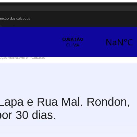
enção das calçadas
ecimento de água
ra sarampo e poliomielite
briga em Cubatão
ação vulnerável em Cubatão
ização contra a violência doméstica
ças e adolescentes
ubatão
a referência para futuros parques em São Vicente
Lapa e Rua Mal. Rondon,
m Santos
por 30 dias.