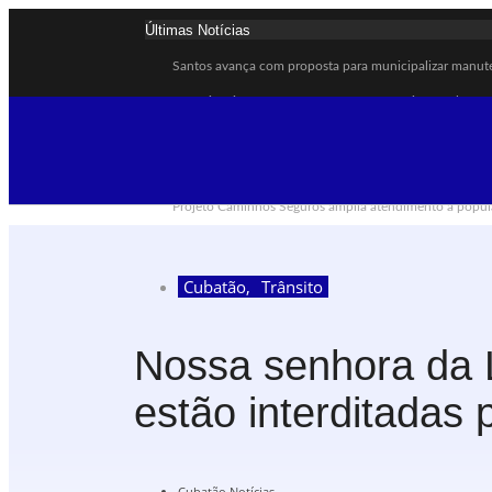
Últimas Notícias
Santos avança com proposta para municipalizar manut
Guarujá cria força-tarefa para enfrentar crise no abast
Cubatão orienta população sobre esquema vacinal cont
Pai e filho ficam feridos após se esfaquearem durante 
Projeto Caminhos Seguros amplia atendimento à popul
Agosto Lilás começa em Cubatão com ação de conscient
Cubatão inicia campanha de multivacinação para crian
Cubatão
,
Trânsito
Formatura marca conquista de 50 alunos da EJA em C
Lagoa do Quarentenário ganha nova estrutura e se torn
Nossa senhora da 
Idosa morre após sofrer mal súbito ao entrar no mar e
estão interditadas 
Cubatão Notícias