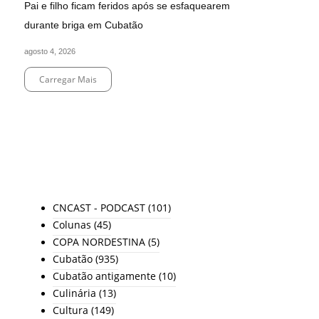
Pai e filho ficam feridos após se esfaquearem
durante briga em Cubatão
agosto 4, 2026
Carregar Mais
End of Content.
TODAS AS CATEGORIAS
CNCAST - PODCAST
(101)
Colunas
(45)
COPA NORDESTINA
(5)
Cubatão
(935)
Cubatão antigamente
(10)
Culinária
(13)
Cultura
(149)