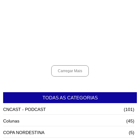
Alunos do Senai conhecem Projeto Barco Escola em Cubatão
agosto 6, 2026
Shows em homenagem a Elis Regina chegam a Santos e Cubatão;
confira datas
agosto 6, 2026
Carregar Mais
TODAS AS CATEGORIAS
CNCAST - PODCAST
(101)
Colunas
(45)
COPA NORDESTINA
(5)