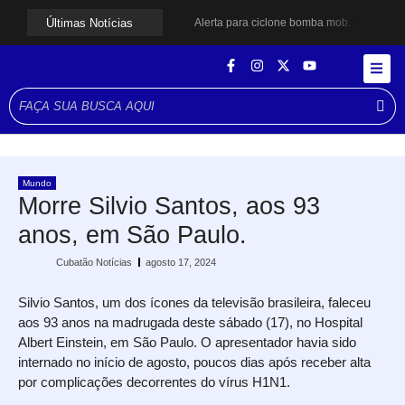
Últimas Notícias
Alerta para ciclone bomba mobiliza moradores de Cubatão após estragos causados por vendaval
Cubatão terá câmeras com transmissão ao vivo de pontos turísticos pela internet
Alunos do Senai conhecem Projeto Barco Escola em Cubatão
Shows em homenagem a Elis Regina chegam a Santos e Cubatão; confira datas
Curso de Agentes Ambientais abre inscrições para formar multiplicadores de boas práticas em Cubatão
Cubatão promove ações do Agosto Lilás para reforçar combate à violência contra a mulher
Santos avança com proposta para municipalizar manutenção das calçadas
Guarujá cria força-tarefa para enfrentar crise no abastecimento de água
Cubatão orienta população sobre esquema vacinal contra sarampo e poliomielite
Mundo
Pai e filho ficam feridos após se esfaquearem durante briga em Cubatão
Morre Silvio Santos, aos 93
anos, em São Paulo.
Cubatão Notícias
agosto 17, 2024
Silvio Santos, um dos ícones da televisão brasileira, faleceu
aos 93 anos na madrugada deste sábado (17), no Hospital
Albert Einstein, em São Paulo. O apresentador havia sido
internado no início de agosto, poucos dias após receber alta
por complicações decorrentes do vírus H1N1.