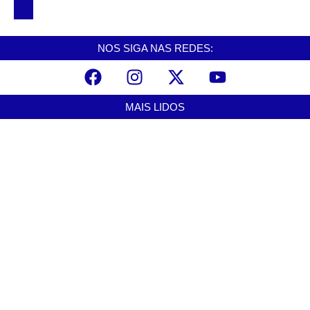
da seleção brasileira.
NOS SIGA NAS REDES:
MAIS LIDOS
Alerta para ciclone bomba mobiliza moradores de Cubatão após
estragos causados por vendaval
agosto 7, 2026
Cubatão terá câmeras com transmissão ao vivo de pontos turísticos
pela internet
agosto 6, 2026