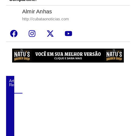
Almir Anhas
http://cubataonoticias.com
Artigos
Relacionados
Carreta tomba na Cônego Domênico
Rangoni e carga sem nota fiscal é
descoberta em Cubatão