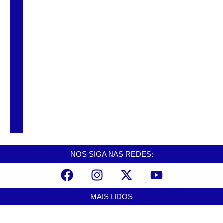
Trio é preso após série de assaltos a lojas
de conveniência em Praia Grande
Idosa de 77 anos é resgatada após suspeita
de cárcere privado em Peruíbe
Mulher é presa em Guarujá após cães
serem encontrados em situação de maus-
tratos
NOS SIGA NAS REDES:
MAIS LIDOS