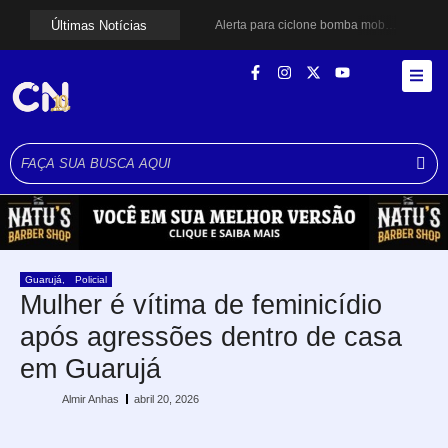
Últimas Notícias
Alerta para ciclone bomba mobiliza moradores de Cubatão após estragos causados por vendaval
Cubatão terá câmeras com transmissão ao vivo de pontos turísticos pela internet
Alunos do Senai conhecem Projeto Barco Escola em Cubatão
Shows em homenagem a Elis Regina chegam a Santos e Cubatão; confira datas
Curso de Agentes Ambientais abre inscrições para formar multiplicadores de boas práticas em Cubatão
Cubatão promove ações do Agosto Lilás para reforçar combate à violência contra a mulher
Santos avança com proposta para municipalizar manutenção das calçadas
Guarujá cria força-tarefa para enfrentar crise no abastecimento de água
Cubatão orienta população sobre esquema vacinal contra sarampo e poliomielite
Pai e filho ficam feridos após se esfaquearem durante briga em Cubatão
Guarujá
,
Policial
Mulher é vítima de feminicídio
após agressões dentro de casa
em Guarujá
Almir Anhas
abril 20, 2026