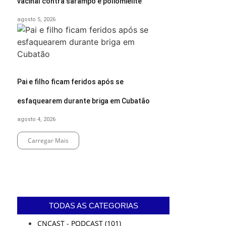
vacinal contra sarampo e poliomielite
agosto 5, 2026
Pai e filho ficam feridos após se
esfaquearem durante briga em Cubatão
agosto 4, 2026
Carregar Mais
End of Content.
TODAS AS CATEGORIAS
CNCAST - PODCAST
(101)