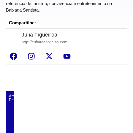
referência de turismo, convivência e entretenimento na
Baixada Santista.
Compartilhe:
Julia Figueiroa
http://cubataonoticias.com
Artigos
Relacionados
Cubatão terá câmeras com transmissão ao
vivo de pontos turísticos pela internet