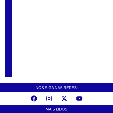
Alunos do Senai conhecem Projeto Barco
Escola em Cubatão
Shows em homenagem a Elis Regina
chegam a Santos e Cubatão; confira datas
Curso de Agentes Ambientais abre
inscrições para formar multiplicadores de
boas práticas em Cubatão
NOS SIGA NAS REDES:
MAIS LIDOS