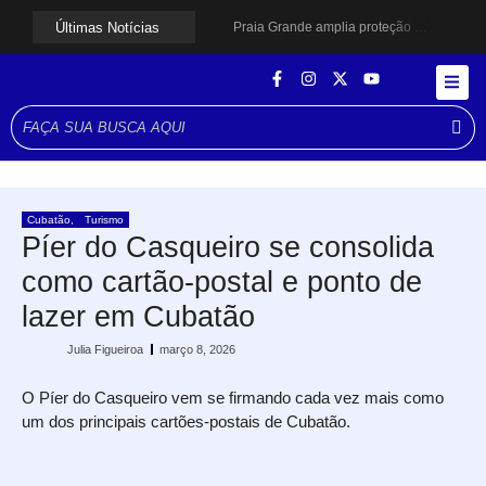
Últimas Notícias
Praia Grande amplia proteção a mulheres vítimas de violência e registra dezenas de prisões
Cubatão prepara projeto de revitalização urbana para estimular investimentos
Alerta para ciclone bomba mobiliza moradores de Cubatão após estragos causados por vendaval
Cubatão terá câmeras com transmissão ao vivo de pontos turísticos pela internet
Alunos do Senai conhecem Projeto Barco Escola em Cubatão
Shows em homenagem a Elis Regina chegam a Santos e Cubatão; confira datas
Curso de Agentes Ambientais abre inscrições para formar multiplicadores de boas práticas em Cubatão
Cubatão promove ações do Agosto Lilás para reforçar combate à violência contra a mulher
Santos avança com proposta para municipalizar manutenção das calçadas
Cubatão
,
Turismo
Guarujá cria força-tarefa para enfrentar crise no abastecimento de água
Píer do Casqueiro se consolida
como cartão-postal e ponto de
lazer em Cubatão
Julia Figueiroa
março 8, 2026
O Píer do Casqueiro vem se firmando cada vez mais como
um dos principais cartões-postais de Cubatão.