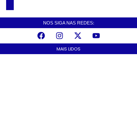
no PAT
NOS SIGA NAS REDES:
MAIS LIDOS
Alerta para ciclone bomba mobiliza moradores de Cubatão após
estragos causados por vendaval
agosto 7, 2026
Cubatão terá câmeras com transmissão ao vivo de pontos turísticos
pela internet
agosto 6, 2026