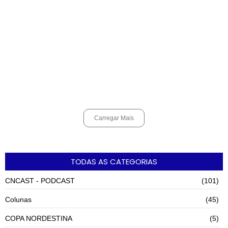
Alunos do Senai conhecem Projeto Barco Escola em Cubatão
agosto 6, 2026
Shows em homenagem a Elis Regina chegam a Santos e Cubatão;
confira datas
agosto 6, 2026
Carregar Mais
TODAS AS CATEGORIAS
CNCAST - PODCAST
(101)
Colunas
(45)
COPA NORDESTINA
(5)