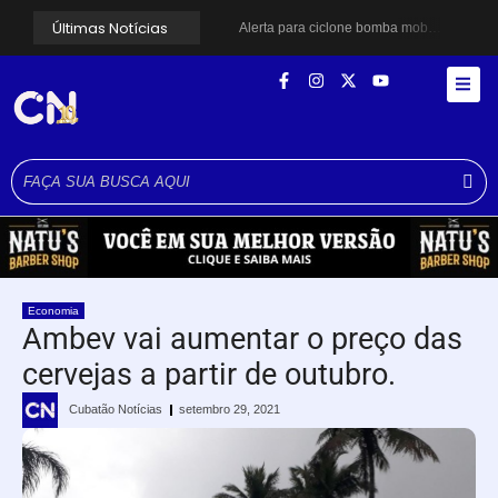
Últimas Notícias
Alerta para ciclone bomba mobiliza moradores de Cubatão após estragos causados por vendaval
Cubatão terá câmeras com transmissão ao vivo de pontos turísticos pela internet
Alunos do Senai conhecem Projeto Barco Escola em Cubatão
Shows em homenagem a Elis Regina chegam a Santos e Cubatão; confira datas
Curso de Agentes Ambientais abre inscrições para formar multiplicadores de boas práticas em Cubatão
Cubatão promove ações do Agosto Lilás para reforçar combate à violência contra a mulher
Santos avança com proposta para municipalizar manutenção das calçadas
Guarujá cria força-tarefa para enfrentar crise no abastecimento de água
Cubatão orienta população sobre esquema vacinal contra sarampo e poliomielite
Pai e filho ficam feridos após se esfaquearem durante briga em Cubatão
Economia
Ambev vai aumentar o preço das
cervejas a partir de outubro.
Cubatão Notícias
setembro 29, 2021