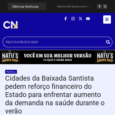
Últimas Notícias
Alerta para ciclone bomba mobiliza moradores de Cubatão após estragos causados por vendaval
Cubatão terá câmeras com transmissão ao vivo de pontos turísticos pela internet
Alunos do Senai conhecem Projeto Barco Escola em Cubatão
Política
Cidades da Baixada Santista
pedem reforço financeiro do
Estado para enfrentar aumento
da demanda na saúde durante o
verão