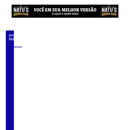
Artigos
Relacionados
Cubatão terá câmeras com transmissão ao
vivo de pontos turísticos pela internet
Alunos do Senai conhecem Projeto Barco
Escola em Cubatão
Shows em homenagem a Elis Regina
chegam a Santos e Cubatão; confira datas