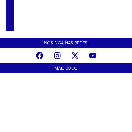
Curso de Agentes Ambientais abre
inscrições para formar multiplicadores de
boas práticas em Cubatão
NOS SIGA NAS REDES:
MAIS LIDOS
Praia Grande amplia proteção a mulheres vítimas de violência e
registra dezenas de prisões
agosto 8, 2026
Cubatão prepara projeto de revitalização urbana para estimular