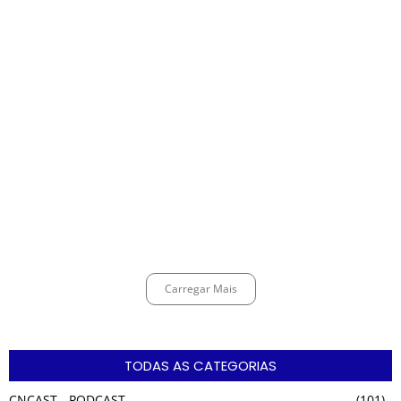
investimentos
agosto 8, 2026
Alerta para ciclone bomba mobiliza moradores de Cubatão após
estragos causados por vendaval
agosto 7, 2026
Cubatão terá câmeras com transmissão ao vivo de pontos turísticos
pela internet
agosto 6, 2026
Carregar Mais
TODAS AS CATEGORIAS
CNCAST - PODCAST
(101)