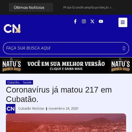
Últimas Notícias
Praia Grande amplia proteção a mulheres vítimas de violência e registra dezenas de prisões
Cubatão prepara projeto de revitalização urbana para estimular investimentos
Alerta para ciclone bomba mobiliza moradores de Cubatão após estragos causados por vendaval
Cubatão terá câmeras com transmissão ao vivo de pontos turísticos pela internet
Alunos do Senai conhecem Projeto Barco Escola em Cubatão
Shows em homenagem a Elis Regina chegam a Santos e Cubatão; confira datas
Curso de Agentes Ambientais abre inscrições para formar multiplicadores de boas práticas em Cubatão
Cubatão promove ações do Agosto Lilás para reforçar combate à violência contra a mulher
Santos avança com proposta para municipalizar manutenção das calçadas
Guarujá cria força-tarefa para enfrentar crise no abastecimento de água
Cubatão
,
Saúde
Coronavírus já matou 217 em
Cubatão.
Cubatão Notícias
novembro 24, 2020