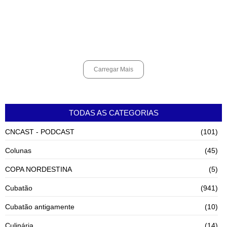
Shows em homenagem a Elis Regina chegam a Santos e Cubatão;
confira datas
agosto 6, 2026
Carregar Mais
TODAS AS CATEGORIAS
CNCAST - PODCAST
(101)
Colunas
(45)
COPA NORDESTINA
(5)
Cubatão
(941)
Cubatão antigamente
(10)
Culinária
(14)