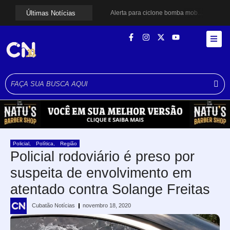
Últimas Notícias
Alerta para ciclone bomba mobiliza moradores de Cubatão após estragos causados por vendaval
Cubatão terá câmeras com transmissão ao vivo de pontos turísticos pela internet
Alunos do Senai conhecem Projeto Barco Escola em Cubatão
Shows em homenagem a Elis Regina chegam a Santos e Cubatão; confira datas
Curso de Agentes Ambientais abre inscrições para formar multiplicadores de boas práticas em Cubatão
Cubatão promove ações do Agosto Lilás para reforçar combate à violência contra a mulher
Santos avança com proposta para municipalizar manutenção das calçadas
Guarujá cria força-tarefa para enfrentar crise no abastecimento de água
Cubatão orienta população sobre esquema vacinal contra sarampo e poliomielite
Pai e filho ficam feridos após se esfaquearem durante briga em Cubatão
Policial
,
Política
,
Região
Policial rodoviário é preso por
suspeita de envolvimento em
atentado contra Solange Freitas
Cubatão Notícias
novembro 18, 2020