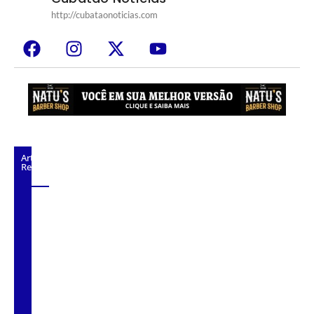
http://cubataonoticias.com
Artigos
Relacionados
Prefeitura de Cubatão prorroga Refis 2026
até 17 de julho
Sabesp amplia condições para regularização
de débitos com descontos de até 80% na
Baixada Santista