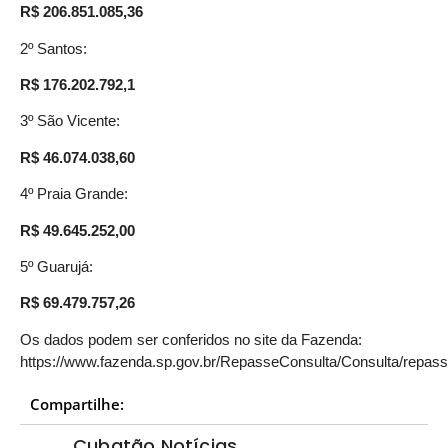
R$ 206.851.085,36
2º Santos:
R$ 176.202.792,1
3º São Vicente:
R$
46.074.038,60
4º Praia Grande:
R$
49.645.252,00
5º Guarujá:
R$
69.479.757,26
Os dados podem ser conferidos no site da Fazenda:
https://www.fazenda.sp.gov.br/RepasseConsulta/Consulta/repas
Compartilhe:
Cubatão Notícias