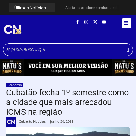
Últimas Notícias
Alerta para ciclone bomba mobiliza moradores de Cubatão após estragos causados por vendaval
Cubatão terá câmeras com transmissão ao vivo de pontos turísticos pela internet
Alunos do Senai conhecem Projeto Barco Escola em Cubatão
Shows em homenagem a Elis Regina chegam a Santos e Cubatão; confira datas
Curso de Agentes Ambientais abre inscrições para formar multiplicadores de boas práticas em Cubatão
Cubatão promove ações do Agosto Lilás para reforçar combate à violência contra a mulher
Santos avança com proposta para municipalizar manutenção das calçadas
Guarujá cria força-tarefa para enfrentar crise no abastecimento de água
Cubatão orienta população sobre esquema vacinal contra sarampo e poliomielite
Pai e filho ficam feridos após se esfaquearem durante briga em Cubatão
Economia
Cubatão fecha 1º semestre como
a cidade que mais arrecadou
ICMS na região.
Cubatão Notícias
junho 30, 2021