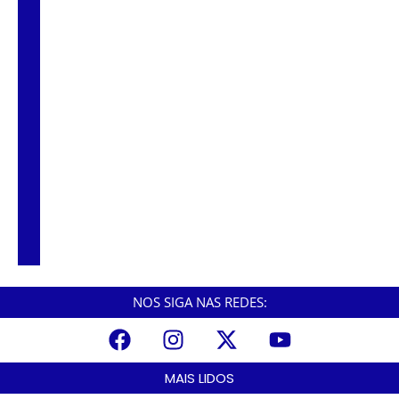
Quermesse da Lagoa promete animar junho
com shows, atrações juninas e telão para
jogo do Brasil em Santos
Mutirão do Emprego em Cubatão oferece
mais de 500 vagas e segue até quinta-feira
no PAT
NOS SIGA NAS REDES:
MAIS LIDOS