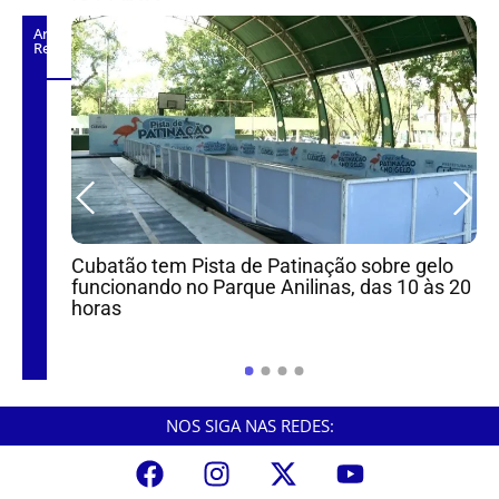
Artigos
Relacionados
lares
Cubatão tem Pista de Patinação sobre gelo
funcionando no Parque Anilinas, das 10 às 20
horas
‘
C
NOS SIGA NAS REDES: