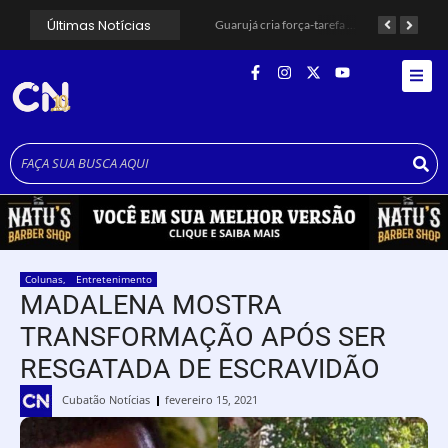
Últimas Notícias
Santos avança com proposta para municipalizar manutenção das calçadas
Guarujá cria força-tarefa para enfrentar crise no abastecimento de água
Cubatão orienta população sobre esquema vacinal contra sarampo e poliomielite
Colunas
,
Entretenimento
MADALENA MOSTRA
TRANSFORMAÇÃO APÓS SER
RESGATADA DE ESCRAVIDÃO
Cubatão Notícias
fevereiro 15, 2021