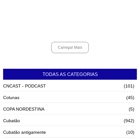
agosto 6, 2026
Alunos do Senai conhecem Projeto Barco Escola em Cubatão
agosto 6, 2026
Carregar Mais
TODAS AS CATEGORIAS
CNCAST - PODCAST
(101)
Colunas
(45)
COPA NORDESTINA
(5)
Cubatão
(942)
Cubatão antigamente
(10)