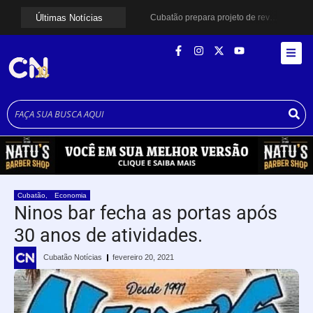
Últimas Notícias
Cubatão prepara projeto de revitalização urbana para estimular investimentos
Alerta para ciclone bomba mobiliza moradores de Cubatão após estragos causados por vendaval
Cubatão terá câmeras com transmissão ao vivo de pontos turísticos pela internet
Alunos do Senai conhecem Projeto Barco Escola em Cubatão
Shows em homenagem a Elis Regina chegam a Santos e Cubatão; confira datas
Curso de Agentes Ambientais abre inscrições para formar multiplicadores de boas práticas em Cubatão
Cubatão promove ações do Agosto Lilás para reforçar combate à violência contra a mulher
Santos avança com proposta para municipalizar manutenção das calçadas
Guarujá cria força-tarefa para enfrentar crise no abastecimento de água
Cubatão orienta população sobre esquema vacinal contra sarampo e poliomielite
Cubatão
,
Economia
Ninos bar fecha as portas após
30 anos de atividades.
Cubatão Notícias
fevereiro 20, 2021