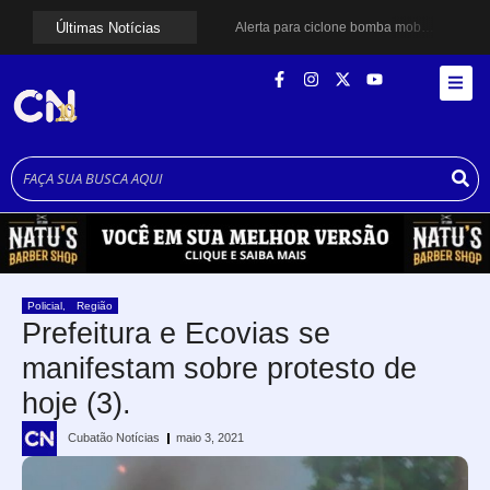
Últimas Notícias
Alerta para ciclone bomba mobiliza moradores de Cubatão após estragos causados por vendaval
Cubatão terá câmeras com transmissão ao vivo de pontos turísticos pela internet
Alunos do Senai conhecem Projeto Barco Escola em Cubatão
Shows em homenagem a Elis Regina chegam a Santos e Cubatão; confira datas
Curso de Agentes Ambientais abre inscrições para formar multiplicadores de boas práticas em Cubatão
Cubatão promove ações do Agosto Lilás para reforçar combate à violência contra a mulher
Santos avança com proposta para municipalizar manutenção das calçadas
Guarujá cria força-tarefa para enfrentar crise no abastecimento de água
Cubatão orienta população sobre esquema vacinal contra sarampo e poliomielite
Pai e filho ficam feridos após se esfaquearem durante briga em Cubatão
Policial
,
Região
Prefeitura e Ecovias se
manifestam sobre protesto de
hoje (3).
Cubatão Notícias
maio 3, 2021