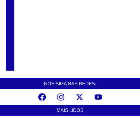
Seis adolescentes são apreendidos por
suspeita de ataque a casal em rodovia de
Peruíbe
Concurso em Itanhaém oferece 142 vagas
para Agente Comunitário de Saúde com
salário de R$ 3,3 mil
NOS SIGA NAS REDES:
MAIS LIDOS
Alerta para ciclone bomba mobiliza moradores de Cubatão após