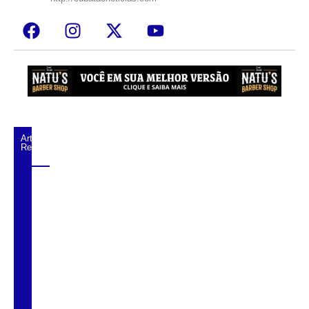
Artigos
Relacionados
Trio é preso após série de assaltos a lojas
de conveniência em Praia Grande
Idosa de 77 anos é resgatada após suspeita
de cárcere privado em Peruíbe