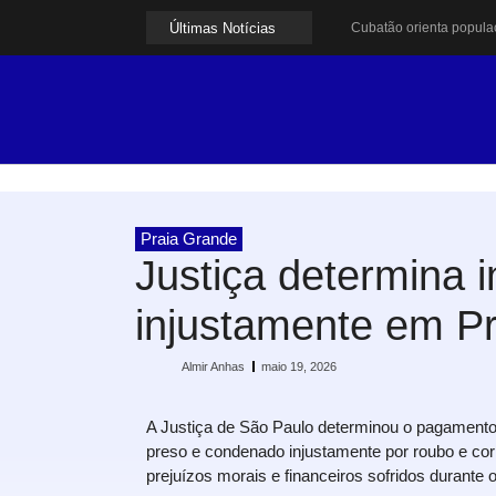
Últimas Notícias
Cubatão orienta popula
Pai e filho ficam ferid
Projeto Caminhos Segu
Agosto Lilás começa em
Cubatão inicia campanh
Formatura marca conqu
Lagoa do Quarentenário 
Idosa morre após sofrer
Cubatão sediará debate
Incêndio destrói duas 
Praia Grande
Justiça determina 
injustamente em P
Almir Anhas
maio 19, 2026
A Justiça de São Paulo determinou o pagamento
preso e condenado injustamente por roubo e co
prejuízos morais e financeiros sofridos durante