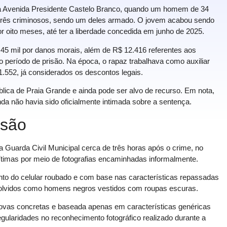
a Avenida Presidente Castelo Branco, quando um homem de 34
 três criminosos, sendo um deles armado. O jovem acabou sendo
oito meses, até ter a liberdade concedida em junho de 2025.
45 mil por danos morais, além de R$ 12.416 referentes aos
o período de prisão. Na época, o rapaz trabalhava como auxiliar
1.552, já considerados os descontos legais.
lica de Praia Grande e ainda pode ser alvo de recurso. Em nota,
da não havia sido oficialmente intimada sobre a sentença.
isão
Guarda Civil Municipal cerca de três horas após o crime, no
 vítimas por meio de fotografias encaminhadas informalmente.
to do celular roubado e com base nas características repassadas
volvidos como homens negros vestidos com roupas escuras.
rovas concretas e baseada apenas em características genéricas
gularidades no reconhecimento fotográfico realizado durante a