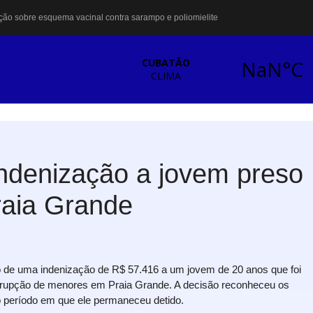
ção sobre esquema vacinal contra sarampo e poliomielite
os após se esfaquearem durante briga em Cubatão
ros amplia atendimento à população vulnerável em Cubatão
 Cubatão com ação de conscientização contra a violência doméstica
a de multivacinação para crianças e adolescentes
ista de 50 alunos da EJA em Cubatão
ganha nova estrutura e se torna referência para futuros parques em São Vicente
 mal súbito ao entrar no mar em Santos
 internacional sobre mudanças climáticas
casas na Vila dos Pescadores, em Cubatão
indenização a jovem preso
raia Grande
 de uma indenização de R$ 57.416 a um jovem de 20 anos que foi
rrupção de menores em Praia Grande. A decisão reconheceu os
 o período em que ele permaneceu detido.