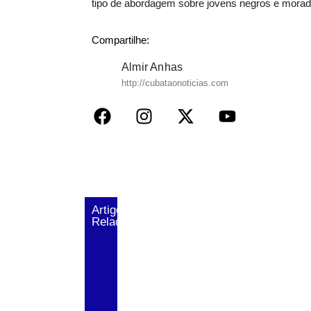
tipo de abordagem sobre jovens negros e morado
Compartilhe:
Almir Anhas
http://cubataonoticias.com
Artigos
Relacionados
Criança de 9 anos morre ap
Trio é preso após série de