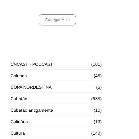
agosto 4, 2026
Carregar Mais
TODAS AS CATEGORIAS
CNCAST - PODCAST
(101)
Colunas
(45)
COPA NORDESTINA
(5)
Cubatão
(935)
Cubatão antigamente
(10)
Culinária
(13)
Cultura
(149)