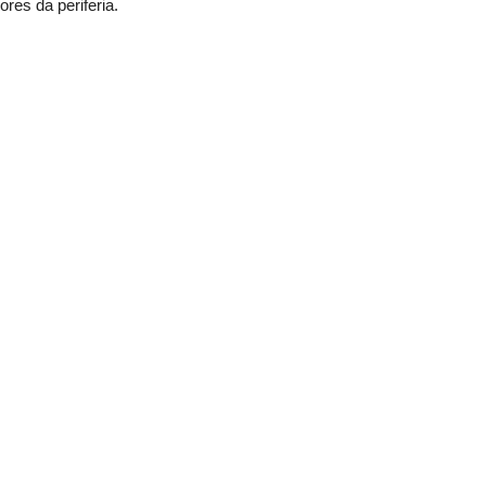
res da periferia.
ós queda de prédio em Praia Grande; Polícia Civil investiga o caso
 assaltos a lojas de conveniência em Praia Grande